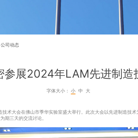
﹥
公司动态
参展2024年LAM先进制
数字化工厂
智能仓储
字体大小：
小
中
大
AM先进制造技术大会在佛山市季华实验室盛大举行。此次大会以先进制造
行为期三天的交流讨论。