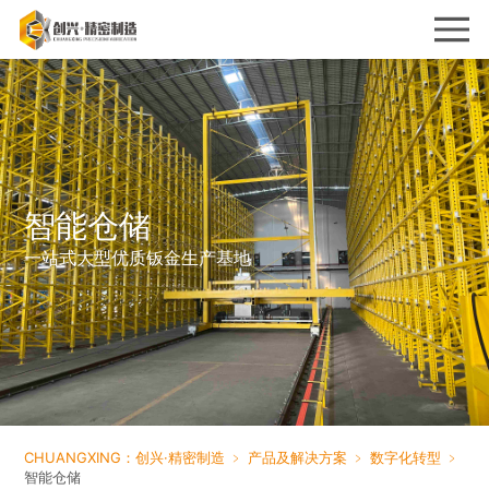
智能仓储
一站式大型优质钣金生产基地
CHUANGXING：创兴·精密制造
﹥
产品及解决方案
﹥
数字化转型
﹥
智能仓储