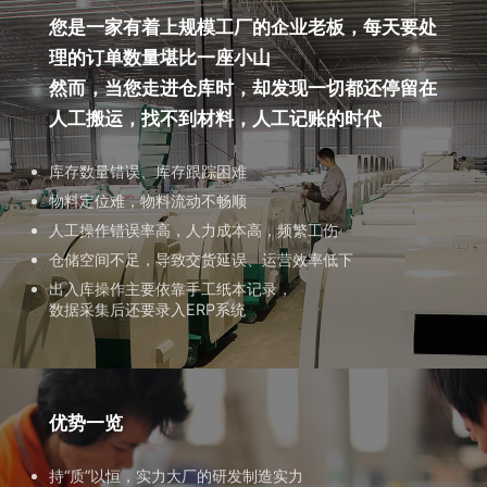
您是一家有着上规模工厂的企业老板，每天要处
理的订单数量堪比一座小山
然而，当您走进仓库时，却发现一切都还停留在
人工搬运，找不到材料，人工记账的时代
库存数量错误、库存跟踪困难
物料定位难，物料流动不畅顺
人工操作错误率高，人力成本高，频繁工伤
仓储空间不足，导致交货延误、运营效率低下
出入库操作主要依靠手工纸本记录，
数据采集后还要录入ERP系统
优势一览
持“质”以恒，实力大厂的研发制造实力